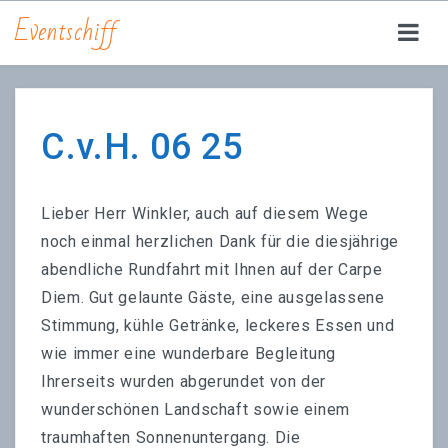
Eventschiff
YACHT CARPE DIEM
FEIERN | EVENTS
C.v.H. 06 25
RUNDFAHRTEN
Lieber Herr Winkler, auch auf diesem Wege
JETSKI
noch einmal herzlichen Dank für die diesjährige
DRINKS | FOOD
abendliche Rundfahrt mit Ihnen auf der Carpe
Diem. Gut gelaunte Gäste, eine ausgelassene
ÜBER UNS
Stimmung, kühle Getränke, leckeres Essen und
wie immer eine wunderbare Begleitung
JOBS
Ihrerseits wurden abgerundet von der
ANFRAGE | RESERVIERUNG
wunderschönen Landschaft sowie einem
traumhaften Sonnenuntergang. Die