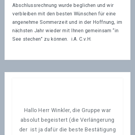
Abschlussrechnung wurde beglichen und wir
verbleiben mit den besten Wünschen für eine
angenehme Sommerzeit und in der Hoffnung, im
nächsten Jahr wieder mit Ihnen gemeinsam “in
See stechen” zu können. i.A. C.v.H.
ank
Hallo Herr Winkler, die Gruppe war
I
en
absolut begeistert (die Verlängerung
d
r
der ist ja dafür die beste Bestätigung