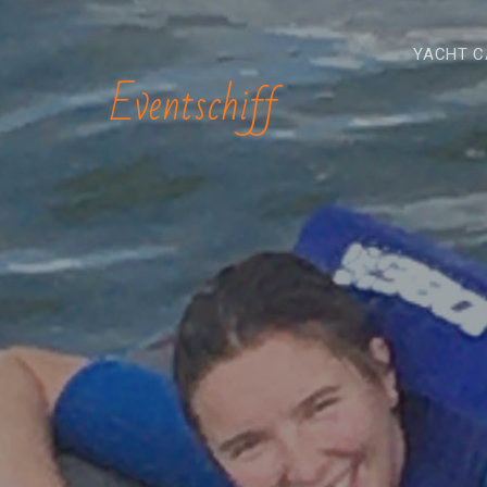
YACHT C
Eventschiff