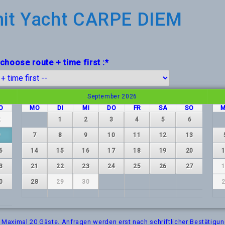
mit Yacht CARPE DIEM
 choose route + time first :
*
September
2026
O
MO
DI
MI
DO
FR
SA
SO
2
1
2
3
4
5
6
9
7
8
9
10
11
12
13
6
14
15
16
17
18
19
20
3
21
22
23
24
25
26
27
0
28
29
30
r. Maximal 20 Gäste. Anfragen werden erst nach schriftlicher Bestätigun