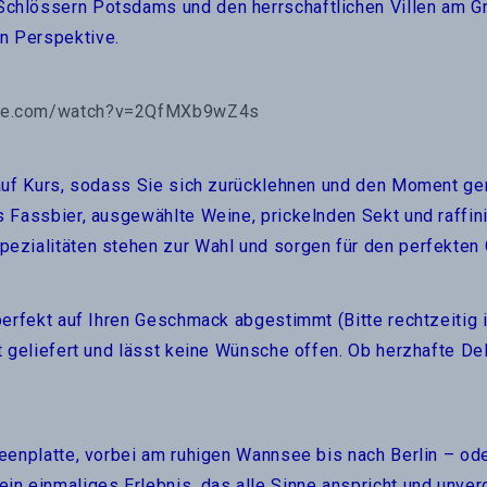
chlössern Potsdams und den herrschaftlichen Villen am Gri
n Perspektive.
ube.com/watch?v=2QfMXb9wZ4s
 auf Kurs, sodass Sie sich zurücklehnen und den Moment ge
 Fassbier, ausgewählte Weine, prickelnden Sekt und raffini
pezialitäten stehen zur Wahl und sorgen für den perfekte
 perfekt auf Ihren Geschmack abgestimmt (Bitte rechtzeitig
ht geliefert und lässt keine Wünsche offen. Ob herzhafte De
eenplatte, vorbei am ruhigen Wannsee bis nach Berlin – ode
in einmaliges Erlebnis, das alle Sinne anspricht und unver