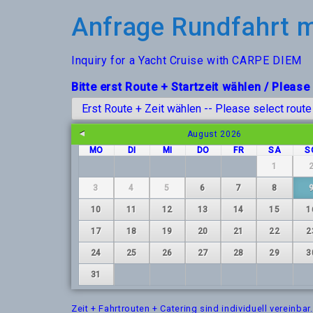
Anfrage Rundfahrt 
Inquiry for a Yacht Cruise with CARPE DIEM
Bitte erst Route + Startzeit wählen / Please
August
2026
MO
DI
MI
DO
FR
SA
S
1
3
4
5
6
7
8
10
11
12
13
14
15
1
17
18
19
20
21
22
2
24
25
26
27
28
29
3
31
Zeit + Fahrtrouten + Catering sind individuell vereinba