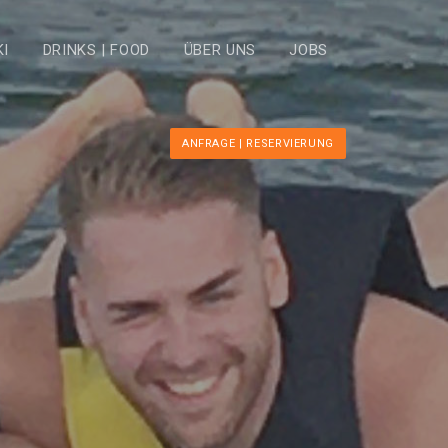
KI
DRINKS | FOOD
ÜBER UNS
JOBS
ANFRAGE | RESERVIERUNG