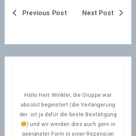
Beitragsnavigation
ank
Hallo Herr Winkler, die Gruppe war
I
en
absolut begeistert (die Verlängerung
d
r
der ist ja dafür die beste Bestätigung
en
) und wir werden dies auch gern in
4
geeigneter Form in einer Rezension