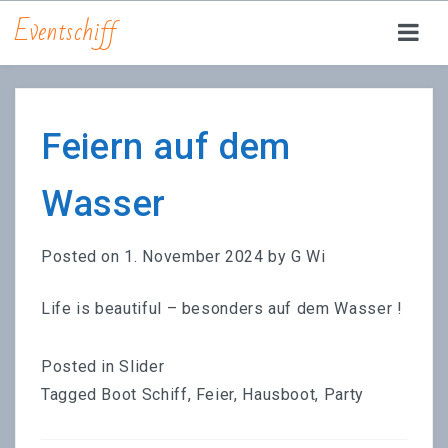
Eventschiff
YACHT CARPE DIEM
FEIERN | EVENTS
Feiern auf dem
RUNDFAHRTEN
Wasser
JETSKI
Posted on
1. November 2024
by
G Wi
DRINKS | FOOD
Life is beautiful – besonders auf dem Wasser !
ÜBER UNS
JOBS
Posted in
Slider
Tagged
Boot Schiff
,
Feier
,
Hausboot
,
Party
ANFRAGE | RESERVIERUNG