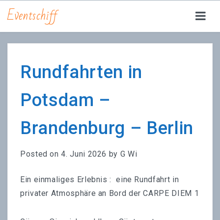
Eventschiff
YACHT CARPE DIEM
FEIERN | EVENTS
Rundfahrten in
RUNDFAHRTEN
Potsdam –
JETSKI
Brandenburg – Berlin
DRINKS | FOOD
ÜBER UNS
Posted on
4. Juni 2026
by
G Wi
JOBS
Ein einmaliges Erlebnis : eine Rundfahrt in
privater Atmosphäre an Bord der CARPE DIEM 1
ANFRAGE | RESERVIERUNG