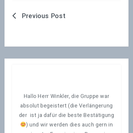
Beitragsnavigation
ank
Hallo Herr Winkler, die Gruppe war
I
en
absolut begeistert (die Verlängerung
d
r
der ist ja dafür die beste Bestätigung
en
) und wir werden dies auch gern in