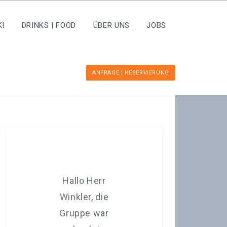
KI
DRINKS | FOOD
ÜBER UNS
JOBS
ANFRAGE | RESERVIERUNG
Hallo Herr
Winkler, die
üb
Gruppe war