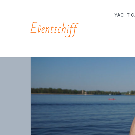
YACHT C
Eventschiff
Liebe
Wink
auch