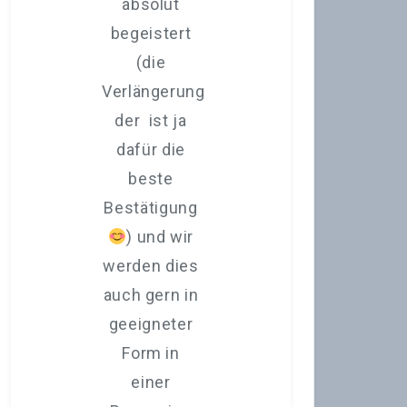
absolut
n
begeistert
für
(die
Ze
Verlängerung
Na
der ist ja
dafür die
beste
J
Bestätigung
Mä
) und wir
Fr
werden dies
G
auch gern in
xx
geeigneter
Br
Form in
F
einer