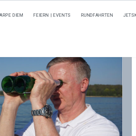
ARPE DIEM
FEIERN | EVENTS
RUNDFAHRTEN
JETS
r Herr
Liebe
ler,
Familie
 auf
Winkler,