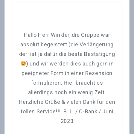
ank
Hallo Herr Winkler, die Gruppe war
I
en
absolut begeistert (die Verlängerung
d
r
der ist ja dafür die beste Bestätigung
en
) und wir werden dies auch gern in
4
geeigneter Form in einer Rezension
formulieren. Hier braucht es
allerdings noch ein wenig Zeit.
Herzliche Grüße & vielen Dank für den
tollen Service!!! B. L. / C-Bank / Juni
2023