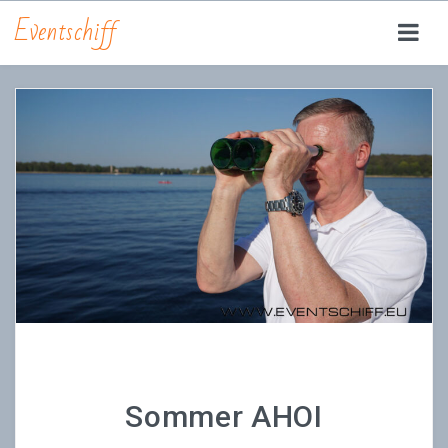
Eventschiff
YACHT CARPE DIEM
FEIERN | EVENTS
RUNDFAHRTEN
JETSKI
DRINKS | FOOD
ÜBER UNS
JOBS
ANFRAGE | RESERVIERUNG
Sommer AHOI